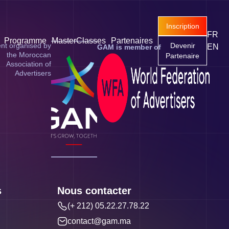
Inscription
FR
Programme
MasterClasses
Partenaires
nt organised by
Devenir
EN
GAM is member of
the Moroccan
Partenaire
Association of
Advertisers
s
Nous contacter
(+ 212) 05.22.27.78.22
contact@gam.ma