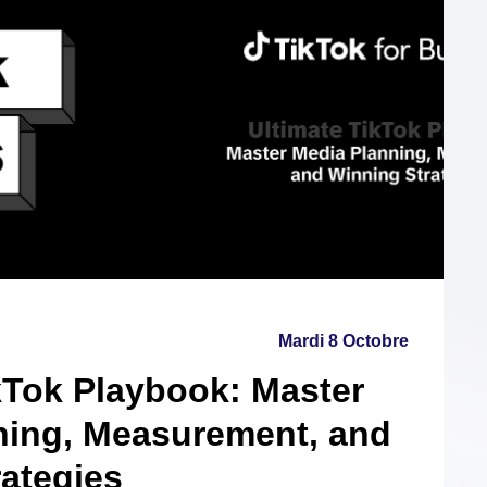
Mardi 8 Octobre
kTok Playbook: Master
ning, Measurement, and
ategies
 Cheikha
tions Manager, METAP