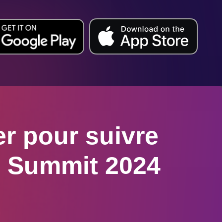
er pour suivre
al Summit 2024
it, y compris des promotions, des