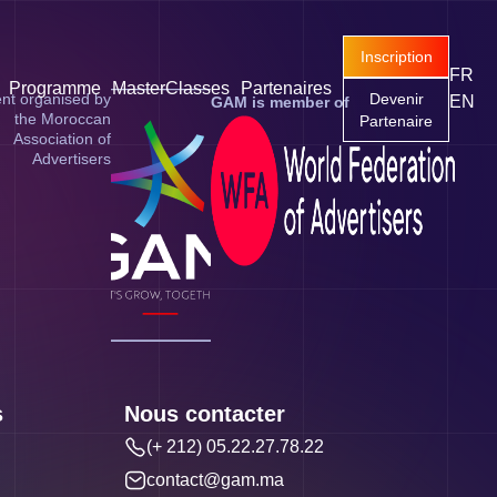
Inscription
FR
Programme
MasterClasses
Partenaires
nt organised by
Devenir
EN
GAM is member of
the Moroccan
Partenaire
Association of
Advertisers
s
Nous contacter
(+ 212) 05.22.27.78.22
contact@gam.ma