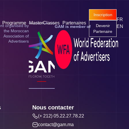
Inscription
FR
Programme
MasterClasses
Partenaires
nt organised by
Devenir
EN
GAM is member of
the Moroccan
Partenaire
Association of
Advertisers
s
Nous contacter
(+ 212) 05.22.27.78.22
contact@gam.ma