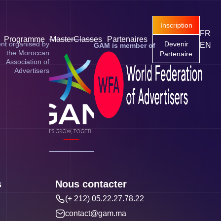
Inscription
FR
Programme
MasterClasses
Partenaires
nt organised by
Devenir
EN
GAM is member of
the Moroccan
Partenaire
Association of
Advertisers
s
Nous contacter
(+ 212) 05.22.27.78.22
contact@gam.ma