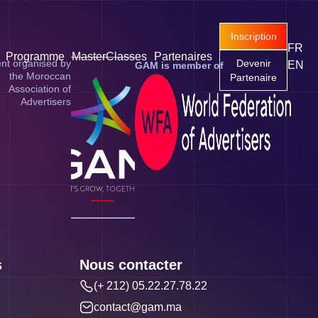
Inscription
FR
Programme
MasterClasses
Partenaires
nt organised by
Devenir
EN
GAM is member of
the Moroccan
Partenaire
Association of
Advertisers
s
Nous contacter
(+ 212) 05.22.27.78.22
contact@gam.ma