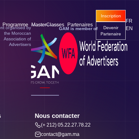
Inscription
FR
Programme
MasterClasses
Partenaires
nt organised by
Devenir
EN
GAM is member of
the Moroccan
Partenaire
Association of
Advertisers
s
Nous contacter
(+ 212) 05.22.27.78.22
contact@gam.ma