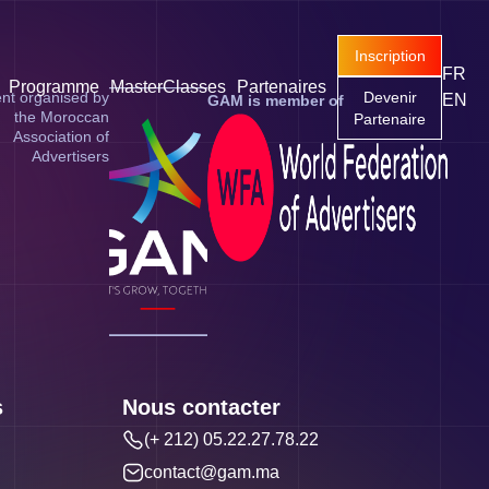
Inscription
FR
Programme
MasterClasses
Partenaires
nt organised by
Devenir
EN
GAM is member of
the Moroccan
Partenaire
Association of
Advertisers
s
Nous contacter
(+ 212) 05.22.27.78.22
contact@gam.ma