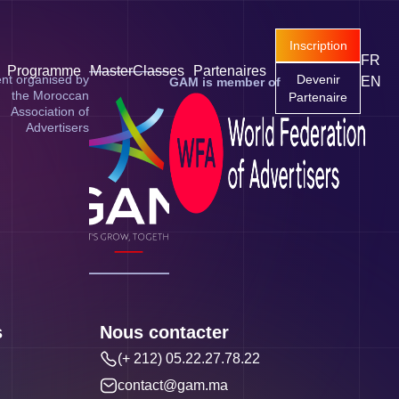
Inscription
FR
Programme
MasterClasses
Partenaires
nt organised by
Devenir
EN
GAM is member of
the Moroccan
Partenaire
Association of
Advertisers
s
Nous contacter
(+ 212) 05.22.27.78.22
contact@gam.ma