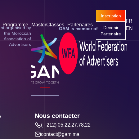
Inscription
FR
Programme
MasterClasses
Partenaires
nt organised by
Devenir
EN
GAM is member of
the Moroccan
Partenaire
Association of
Advertisers
s
Nous contacter
(+ 212) 05.22.27.78.22
contact@gam.ma