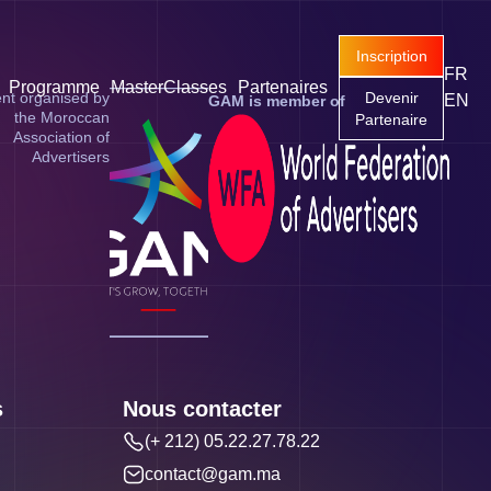
Inscription
FR
Programme
MasterClasses
Partenaires
nt organised by
Devenir
EN
GAM is member of
the Moroccan
Partenaire
Association of
Advertisers
s
Nous contacter
(+ 212) 05.22.27.78.22
contact@gam.ma